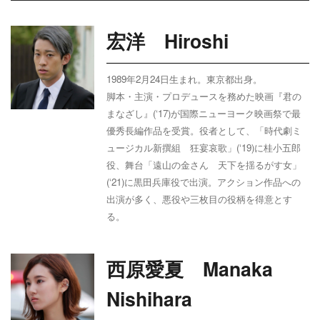
宏洋 Hiroshi
1989年
2
月
24
日生まれ。東京都出身。
脚本・主演・プロデュースを務めた映画『君の
まなざし』
(‘17)
が国際ニューヨーク映画祭で最
優秀長編作品を受賞。役者として、「時代劇ミ
ュージカル新撰組 狂宴哀歌」
(‘19)
に桂小五郎
役、舞台「遠山の金さん 天下を揺るがす女」
(‘21)
に黒田兵庫役で出演。アクション作品への
出演が多く、悪役や三枚目の役柄を得意とす
る。
西原愛夏 Manaka
Nishihara