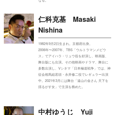
なる。
仁科克基 Masaki
Nishina
1982年9月2日生まれ。京都府出身。
2006年〜
2007
年、
TBS
「ウルトラマンメビウ
ス」でアイハラ・リュウ役を好演し、映画版、
舞台版にも出演。その他映画やドラマ、舞台に
多数出演し、Vシネマ「日本極道戦争」では、神
征会相馬組若頭・永井修二役でレギュラー出演
中。2021年3月には舞台「遠山の金さん 天下を
揺るがす女」で主演を務めた。
中村ゆうじ Yuji