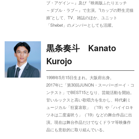
ブ・アゲイン～』及び『映画版ふたりエッチ
～ダブル・ラブ～』で主演。”Iカップの野生児猫
娘”として、TV、雑誌のほか、ユニット
「Shebet」のメンバーとしても活躍。
黒条奏斗 Kanato
Kurojo
1998年5月15日生まれ。大阪府出身。
2017年に「第
30
回
JUNON
・スーパーボーイ・コ
ンテスト」で
BEST15
となり、芸能活動を開始。
甘いルックスと高い歌唱力を生かし、時代劇ミ
ュージカル「狂宴哀歌」 （
'19
）や「ハイイロキ
ツネは二度遠吠う」（
'19
）などの舞台作品に出
演。現在は舞台作品だけでなくドラマ等映像作
品にも意欲的に取り組んでいる。