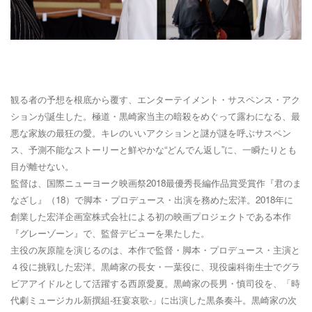
観る者の予想を根底から覆す、エンターテイメント・サスペンス・アク
ションが誕生した。極道・黒崎家当主の暗殺をめぐって露わになる、最
悪な家族の最狂の愛。キレのいいアクションと謎が謎を呼ぶサスペン
ス、予測不能なストーリーと鮮やかな“どんでん返し”に、一瞬たりとも
目が離せない。
監督は、国際ニューヨーク映画祭
2018
最優秀長編作品賞受賞作『君のま
なざし』（
18
）で脚本・プロデュース・出演を務めた宏洋。
2018
年に
創業した宏洋企画室株式会社による初の映画プロジェクトである本作
『グレーゾーン』で、監督デビューを果たした。
主役の灰原龍を演じるのは、本作で監督・脚本・プロデュース・主演と
４役に挑戦した宏洋。黒崎家の長女・一葉役に、現役歯科衛生士でグラ
ビアアイドルとして活躍する西原愛夏。黒崎家の長男・慎司役を、「時
代劇ミュージカル新撰組
-
狂宴哀歌
-
」に出演した黒条奏斗。黒崎家の次