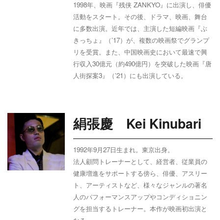
1998年、映画『残侠
ZANKYO
』に出演し、俳優
活動をスタート。その後、ドラマ、映画、舞台
に多数出演。近年では、主演した短編映画『ぶ
きっちょ』（
’17
）が、複数の映画祭でグランプ
リを受賞。また、中国映画史において最速で興
行収入
30
億元（約
490
億円）を突破した映画『唐
人街探案
3
』（
’21
）にも出演している。
絹張慶 Kei Kinubari
1992年9月27日生まれ。東京出身。
法人顧問トレーナーとして、経営者、従業員の
健康増進をサポートする傍ら、俳優、アスリー
ト、アーティストなど、様々なジャンルの著名
人のパフォーマンスアップやコンディショニン
グを担当するトレーナー。本作が映画初出演と