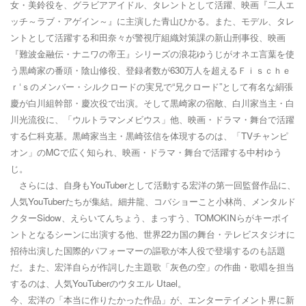
女・美鈴役を、グラビアアイドル、タレントとして活躍、映画『二人エ
ッチ～ラブ・アゲイン～』に主演した青山ひかる。また、モデル、タレ
ントとして活躍する和田奈々が警視庁組織対策課の新山刑事役、映画
『難波金融伝・ナニワの帝王』シリーズの浪花ゆうじがオネエ言葉を使
う黒崎家の番頭・陰山修役、登録者数が
630
万人を超えるＦｉｓｃｈｅ
ｒ‘ｓのメンバー・シルクロードの実兄で“兄クロード”として有名な絹張
慶が白川組幹部・慶次役で出演。そして黒崎家の宿敵、白川家当主・白
川光流役に、「ウルトラマンメビウス」他、映画・ドラマ・舞台で活躍
する仁科克基。黒崎家当主・黒崎弦信を体現するのは、「
TV
チャンピ
オン」の
MC
で広く知られ、映画・ドラマ・舞台で活躍する中村ゆう
じ。
さらには、自身もYouTuberとして活動する宏洋の第一回監督作品に、
人気YouTuberたちが集結。細井龍、コバショーこと小林尚、メンタルド
クター
Sidow
、えらいてんちょう、まっすう、
TOMOKIN
らがキーポイ
ントとなるシーンに出演する他、世界
22
カ国の舞台・テレビスタジオに
招待出演した国際的パフォーマーの謳歌が本人役で登場するのも話題
だ。また、宏洋自らが作詞した主題歌「灰色の空」の作曲・歌唱を担当
するのは、人気
YouTuber
のウタエル
Utael
。
今、宏洋の「本当に作りたかった作品」が、エンターテイメント界に新