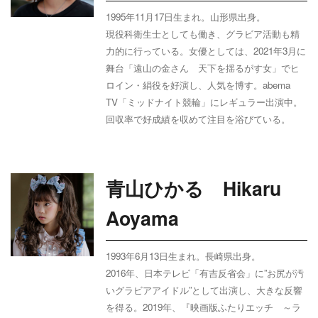
1995年11月17日生まれ。山形県出身。
現役科衛生士としても働き、グラビア活動も精
力的に行っている。女優としては、
2021
年
3
月に
舞台「遠山の金さん 天下を揺るがす女」でヒ
ロイン・絹役を好演し、人気を博す。
abema
TV
「ミッドナイト競輪」にレギュラー出演中。
回収率で好成績を収めて注目を浴びている。
青山ひかる Hikaru
Aoyama
1993年6月13日生まれ。長崎県出身。
2016年、日本テレビ「有吉反省会」に”お尻が汚
いグラビアアイドル”として出演し、大きな反響
を得る。2019年、『映画版ふたりエッチ ～ラ