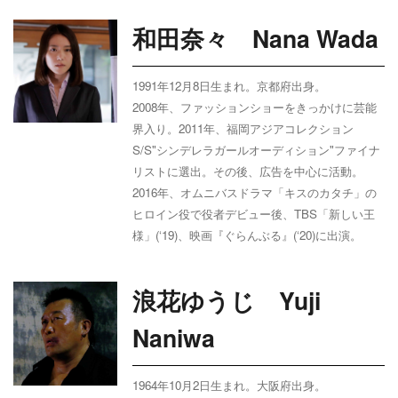
和田奈々 Nana Wada
1991年12月8日生まれ。京都府出身。
2008年、ファッションショーをきっかけに芸能
界入り。2011年、福岡アジアコレクション
S/S"シンデレラガールオーディション"ファイナ
リストに選出。その後、広告を中心に活動。
2016年、オムニバスドラマ「キスのカタチ」の
ヒロイン役で役者デビュー後、TBS「新しい王
様」(‘19)、映画『ぐらんぶる』(‘20)に出演。
浪花ゆうじ Yuji
Naniwa
1964年10月2日生まれ。大阪府出身。