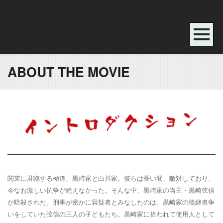
ABOUT THE MOVIE
関東に君臨する極道、黒崎家と白川家。彼らは長い間、敵対しており、
今なお激しい抗争が絶えなかった。そんな中、黒崎家の当主・黒崎弦信
が暗殺された。刑事が密かに容疑者とみなしたのは、黒崎家の後継者争
いをしていた弦信の三人の子どもたち。黒崎家に拾われて使用人として