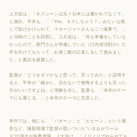
上大迫は、「キスシーンは元々台本には書かれてなくて」
と激白。
平井も、「『You、キスしちゃう？』みたいな感
じで投げかけられて、マネージャーさんも二つ返事で。」
と当時のことを回想
し、
上大迫は、「何も準備をしていな
かったので、亜門さんが常備していた（口内清涼剤の）仁
丹を分けてもらって、お昼ご飯の口直しをして挑みまし
た」と裏話を披露した。
監督が「どうせダメかなと思って、言ってみた」と説明す
ると、平井が「確かに、言わないで後悔するよりも言った
方がいいですよね」と理解を示し、監督も、「本作のテー
マにも通じる。」と本作のテーマに言及した。
本作では、他にも、「パオーン」と「ヒヒーン」という擬
音など、撮影現場で監督が思いついた“いまおかワール
ド”の演出が多数登場
。上大迫は、「ノリノリでやらせても