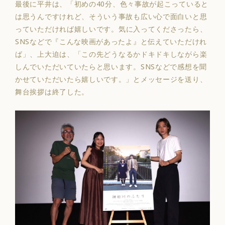
最後に平井は、「
初めの40分、色々事故が起こっていると
は思うんですけれど、そういう事故も広い心で面白いと思
っていただければ嬉しいです
。気に入ってくださったら、
SNSなどで『こんな映画があったよ』と伝えていただけれ
ば」、上大迫は、「
この先どうなるかドキドキしながら楽
しんでいただいていたらと思います
。SNSなどで感想を聞
かせていただいたら嬉しいです。」とメッセージを送り、
舞台挨拶は終了した。