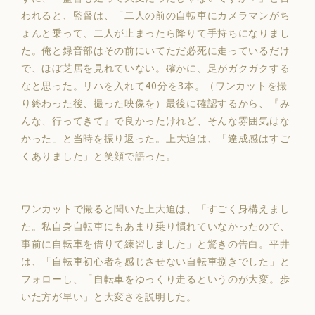
われると、監督は、「二人の前の自転車にカメラマンがち
ょんと乗って、二人が止まったら降りて手持ちになりまし
た。俺と録音部はその前にいてただ必死に走っているだけ
で、ほぼ芝居を見れていない。確かに、足がガクガクする
なと思った。
リハを入れて40分を3本。（ワンカットを撮
り終わった後、撮った映像を）最後に確認するから、『み
んな、行ってきて』で良かったけれど、そんな雰囲気はな
かった」と当時を振り返った
。上大迫は、「達成感はすご
くありました」と笑顔で語った。
ワンカットで撮ると聞いた上大迫は、「すごく身構えまし
た。
私自身自転車にもあまり乗り慣れていなかったので、
事前に自転車を借りて練習しました」と驚きの告白
。平井
は、「自転車初心者を感じさせない自転車捌きでした」と
フォローし、「自転車をゆっくり走るというのが大変。歩
いた方が早い」と大変さを説明した。