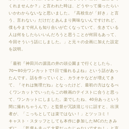
くれませんか？』と言われた時は、どうやって撮ったらい
いかわからないなと思いました。『高校生が「好き」と言
う、言わない』だけだとあんまり興味ないんですけれど、
僕も今まで何人も知り合いが亡くなっていて、生きている
人は何をしたらいいんだろうと思うことが何回もあって、
今回そういう話にしました。」と元々の企画に加えた設定
を説明。
「最初『神田川の源流の井の頭公園まで行くとしたら、
70〜80分ワンカットで1日で撮れるよね』という話があっ
たんです。話を作っていくと、カラオケなどが増えてき
て、『それは無理だね』となったけど、最初の方はなるべ
くワンカットでいったらこの映画のテイストに合うと思っ
て、ワンカットにしました。楽でしたね、40分あっという
間に撮れちゃうんで」と監督が冗談混じりに話すと、出演
者が、「こっちとしては楽ではない！」とツッコミ！
キャスト・スタッフとしても本作に参加したMCのたきみ
ずに、「監督も走って大変だったじゃないですか！」と言