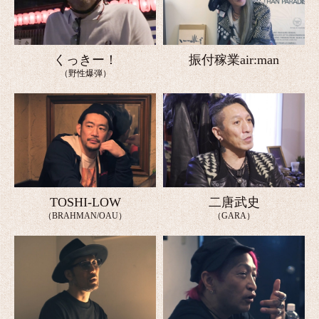
くっきー！
振付稼業air:man
（野性爆弾）
TOSHI-LOW
二唐武史
（BRAHMAN/OAU）
（GARA）