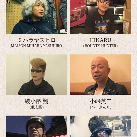
ミハラヤスヒロ
HIKARU
（MAISON MIHARA YASUHIRO）
（BOUNTY HUNTER）
綾小路 翔
小峠英二
（氣志團）
（バイきんぐ）